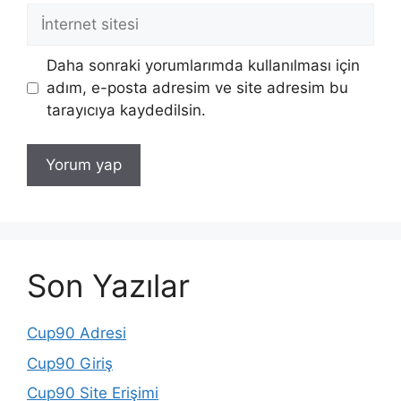
İnternet
sitesi
Daha sonraki yorumlarımda kullanılması için
adım, e-posta adresim ve site adresim bu
tarayıcıya kaydedilsin.
Son Yazılar
Cup90 Adresi
Cup90 Giriş
Cup90 Site Erişimi