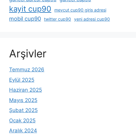
kayit cup90
mevcut cup90 giriş adresi
mobil cup90
twitter cup90
yeni adresi cup90
Arşivler
Temmuz 2026
Eylül 2025
Haziran 2025
Mayıs 2025
Şubat 2025
Ocak 2025
Aralık 2024