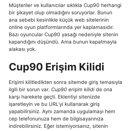
Müşteriler ve kullanıcılar sıklıkla Cup90 herhangi
bir şikayet olup olmadığını soruyorlar. Bunun
ana sebebi kesinlikle küçük web sitelerinin
online oyun platformlarında yer kaplamasıdır.
Bazı oyuncular Cup90 yasağı nedeniyle sitenin
kapandığını düşündü. Ama bunun kapatmayla
alakası yok.
Cup90 Erişim Kilidi
Erişimi kilitledikten sonra sitemde giriş temasıyla
ilgili bir sorun var.
Cup90 erişim kilidi
de ona
karşı harekete geçti. Eklentiyi sitenizde
işaretleyin ve bu URL’yi kullanarak giriş
yapabilirsiniz. Aynı zamanda uygulamayı hem
cep telefonunuza hem de bilgisayarınıza
indirebilirsiniz. Eğer istemiyorsanız, sitenin