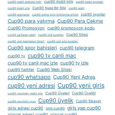
cup90 mobil giriş
cup90 mobil android i̇ndir
cup90 mobil oyunları
Cup90 Nasıl Bir Site
cup90 mobil site
cup90 nedir
cup90 oyunlar
cup90 onaylandı
cup90 online giriş bilgilerine erişim
Cup90 para yatırma
Cup90 Para Çekme
Cup90 Promosyon
cup90 promosyon kodu
Cup90 Sitesi
cup90 sayfaları nedir
cup90 site kuralları
cup90 slot makineleri türleri
cup90 slot site kuralları
Cup90 spor bahisleri
cup90 telegram
cup90 tv canli maç
cup90 tv
cup90 tv canli maç izle
cup90 tv izle
cup90 twitter
Cup90 Web Sitesi
cup90 whatsapp
Cup90 Yeni Adres
Cup90 yeni giriş
cup90 yeni adresi
Cup90 Üyeleri
Cup90 Üyeliği
cup90 yorumları mobil site
Cup90 üyelik
Cup90 Şikayet
cup90 çevrimiçi oyun
giris yap cup90
giris adresi cup90
giris cup90
güncel adresi cup90
güncel cup90