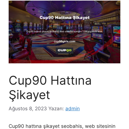
Cup90 Hattına
Şikayet
Ağustos 8, 2023
Yazarı:
admin
Cup90 hattına şikayet seobahis, web sitesinin