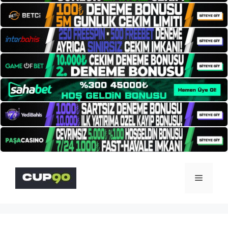
İçeriğe
atla
Menü