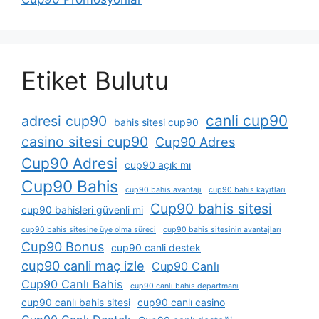
Etiket Bulutu
canli cup90
adresi cup90
bahis sitesi cup90
casino sitesi cup90
Cup90 Adres
Cup90 Adresi
cup90 açık mı
Cup90 Bahis
cup90 bahis avantajı
cup90 bahis kayıtları
Cup90 bahis sitesi
cup90 bahisleri güvenli mi
cup90 bahis sitesine üye olma süreci
cup90 bahis sitesinin avantajları
Cup90 Bonus
cup90 canli destek
cup90 canli maç izle
Cup90 Canlı
Cup90 Canlı Bahis
cup90 canlı bahis departmanı
cup90 canlı bahis sitesi
cup90 canlı casino