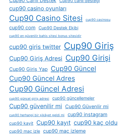
Cup90 Canlı Destek
Cup90 canlı desteği
cup90 casino oyunları
Cup90 Casino Sitesi
cup90 casinosu
cup90 com
Cup90 Destek Ekibi
cup90 en güvenilir bahis sitesi bonus sitesidir
Cup90 Giriş
cup90 giris twitter
Cup90 Girişi
Cup90 Giriş Adresi
Cup90 Güncel
Cup90 Giriş Yap
Cup90 Güncel Adres
Cup90 Güncel Adresi
cup90 güncellemeler
cup90 güncel giriş adresi
Cup90 güvenilir mi
Cup90 Güvenlir mi
cup90 instagram
cup90 herhangi bir şikâyet geldi mi
Cup90 kayıt
cup90 kaç oldu
cup90 kayit
cup90 maç izleme
cup90 maç izle