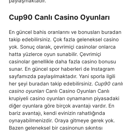
paylaşmaktadır.
Cup90 Canlı Casino Oyunları
En güncel bahis oranlarını ve bonusları buradan
takip edebilirsiniz. Çok fazla geleneksel casino
yok. Sonuç olarak, çevrimiçi casinolar onlarca
hatta yüzlerce oyun sunabilir. Çevrimiçi
casinolar genellikle daha fazla casino bonusu
sunar. En güncel spor haberleri de Instagram
sayfamızda paylaşılmaktadır. Yani sporla ilgili
her şeyi buradan takip edebilirsiniz.
Cup90 canlı
casino oyunları
Canlı Casino Oyunları Canlı
krupiyeli casino oyunları oynamanın piyasadaki
diğer oyunlara göre birçok avantajı vardır. En
bariz avantajı, kendi evinizin rahatlığında
oynayabilmenizdir. Oraya gitmeye gerek yok.
Bazen geleneksel bir casinonun sıkıntısı