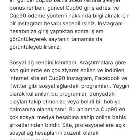
bonus rehberi, güncel Cup90 giriş adresi ve
Cup90 ödeme yöntemi hakkında bilgi almak için
bir Instagram hesabı seçebilirsiniz. Instagram
hesabınıza giriş yaptıktan sonra işlem
görüntüleyerek sayfanın tamamını da
görüntüleyebilirsiniz.
Sosyal ağ kendini kanıtladı. Araştırmalara göre
son günlerde en çok ziyaret edilen ve indirilen
internet siteleri Cup90 Instagram, Facebook ve
Twitter gibi sosyal ağlardaki programları. Yaygın
olarak kullanılan bu programlar, dünyadaki
olayları takip etmenize veya belirli bir hobiye
dalmanıza olanak tanır. Bu anlamda Cup90 en
çok sosyal medya hesabına sahip online bahis
şirketlerinden biridir. Site, profesyonellere açık
sosyal ağ hesaplarını düzenli olarak