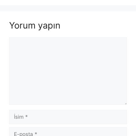
Yorum yapın
Yorum
İsim
E-