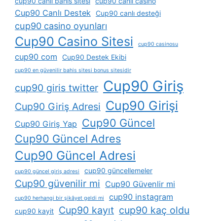
cup90 canlı bahis sitesi
cup90 canlı casino
Cup90 Canlı Destek
Cup90 canlı desteği
cup90 casino oyunları
Cup90 Casino Sitesi
cup90 casinosu
cup90 com
Cup90 Destek Ekibi
cup90 en güvenilir bahis sitesi bonus sitesidir
Cup90 Giriş
cup90 giris twitter
Cup90 Girişi
Cup90 Giriş Adresi
Cup90 Güncel
Cup90 Giriş Yap
Cup90 Güncel Adres
Cup90 Güncel Adresi
cup90 güncellemeler
cup90 güncel giriş adresi
Cup90 güvenilir mi
Cup90 Güvenlir mi
cup90 instagram
cup90 herhangi bir şikâyet geldi mi
Cup90 kayıt
cup90 kaç oldu
cup90 kayit