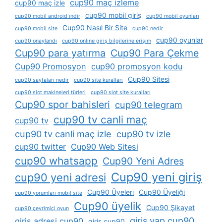
cup90 maç izleme
cup90 maç izle
cup90 mobil giriş
cup90 mobil android i̇ndir
cup90 mobil oyunları
Cup90 Nasıl Bir Site
cup90 mobil site
cup90 nedir
cup90 oyunlar
cup90 onaylandı
cup90 online giriş bilgilerine erişim
Cup90 para yatırma
Cup90 Para Çekme
Cup90 Promosyon
cup90 promosyon kodu
Cup90 Sitesi
cup90 sayfaları nedir
cup90 site kuralları
cup90 slot makineleri türleri
cup90 slot site kuralları
Cup90 spor bahisleri
cup90 telegram
cup90 tv canli maç
cup90 tv
cup90 tv canli maç izle
cup90 tv izle
cup90 twitter
Cup90 Web Sitesi
cup90 whatsapp
Cup90 Yeni Adres
Cup90 yeni giriş
cup90 yeni adresi
Cup90 Üyeleri
Cup90 Üyeliği
cup90 yorumları mobil site
Cup90 üyelik
Cup90 Şikayet
cup90 çevrimiçi oyun
giris yap cup90
giris adresi cup90
giris cup90