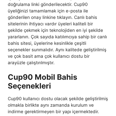
doğrulama linki gönderilecektir. Cup90
üyeliğinizi tamamlamak için e-posta ile
gönderilen onay linkine tıklayın. Canlı bahis
sitelerinin ihtiyacı vardır üyeleri kaliteli bir
şekilde çekmek için teknolojiden en iyi şekilde
yararlanın. Çok sayıda katılımcıya sahip bir canlı
bahis sitesi, üyelerine kesinlikle çeşitli
seçenekler sunmalıdır. Aynı kalitede geliştirilmiş
ve çok basit ama çok kullanıcı dostu bir
arayüzle çalıştırılmıştır.
Cup90 Mobil Bahis
Seçenekleri
Cup90 kullanıcı dostu olacak şekilde geliştirilmiş
olmakla birlikte aynı zamanda kurulum ve
indirme gerektirmeyen bir yapı içermektedir.