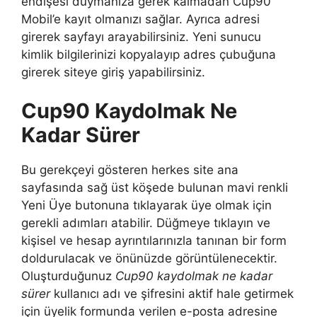
endişesi duymanıza gerek kalmadan Cup90
Mobil’e kayıt olmanızı sağlar. Ayrıca adresi
girerek sayfayı arayabilirsiniz. Yeni sunucu
kimlik bilgilerinizi kopyalayıp adres çubuğuna
girerek siteye giriş yapabilirsiniz.
Cup90 Kaydolmak Ne
Kadar Sürer
Bu gerekçeyi gösteren herkes site ana
sayfasında sağ üst köşede bulunan mavi renkli
Yeni Üye butonuna tıklayarak üye olmak için
gerekli adımları atabilir. Düğmeye tıklayın ve
kişisel ve hesap ayrıntılarınızla tanınan bir form
doldurulacak ve önünüzde görüntülenecektir.
Oluşturduğunuz
Cup90 kaydolmak ne kadar
sürer
kullanıcı adı ve şifresini aktif hale getirmek
için üyelik formunda verilen e-posta adresine