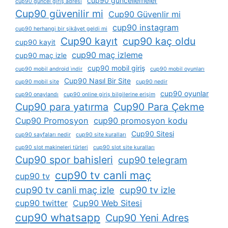
cup90 güncellemeler
cup90 güncel giriş adresi
Cup90 güvenilir mi
Cup90 Güvenlir mi
cup90 instagram
cup90 herhangi bir şikâyet geldi mi
Cup90 kayıt
cup90 kaç oldu
cup90 kayit
cup90 maç izleme
cup90 maç izle
cup90 mobil giriş
cup90 mobil android i̇ndir
cup90 mobil oyunları
Cup90 Nasıl Bir Site
cup90 mobil site
cup90 nedir
cup90 oyunlar
cup90 onaylandı
cup90 online giriş bilgilerine erişim
Cup90 para yatırma
Cup90 Para Çekme
Cup90 Promosyon
cup90 promosyon kodu
Cup90 Sitesi
cup90 sayfaları nedir
cup90 site kuralları
cup90 slot makineleri türleri
cup90 slot site kuralları
Cup90 spor bahisleri
cup90 telegram
cup90 tv canli maç
cup90 tv
cup90 tv canli maç izle
cup90 tv izle
cup90 twitter
Cup90 Web Sitesi
cup90 whatsapp
Cup90 Yeni Adres