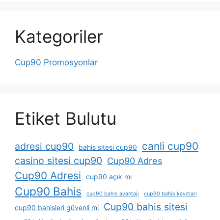
Kategoriler
Cup90 Promosyonlar
Etiket Bulutu
canli cup90
adresi cup90
bahis sitesi cup90
casino sitesi cup90
Cup90 Adres
Cup90 Adresi
cup90 açık mı
Cup90 Bahis
cup90 bahis avantajı
cup90 bahis kayıtları
Cup90 bahis sitesi
cup90 bahisleri güvenli mi