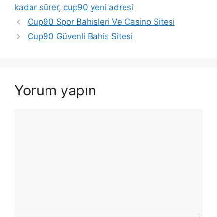
kadar sürer
,
cup90 yeni adresi
Cup90 Spor Bahisleri Ve Casino Sitesi
Cup90 Güvenli Bahis Sitesi
Yorum yapın
Yorum