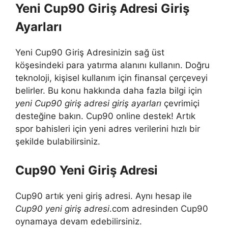
Yeni Cup90 Giriş Adresi Giriş
Ayarları
Yeni Cup90 Giriş Adresinizin sağ üst
köşesindeki para yatırma alanını kullanın. Doğru
teknoloji, kişisel kullanım için finansal çerçeveyi
belirler. Bu konu hakkında daha fazla bilgi için
yeni Cup90 giriş adresi giriş ayarları
çevrimiçi
desteğine bakın. Cup90 online destek! Artık
spor bahisleri için yeni adres verilerini hızlı bir
şekilde bulabilirsiniz.
Cup90 Yeni Giriş Adresi
Cup90 artık yeni giriş adresi. Aynı hesap ile
Cup90 yeni giriş adresi
.com adresinden Cup90
oynamaya devam edebilirsiniz.