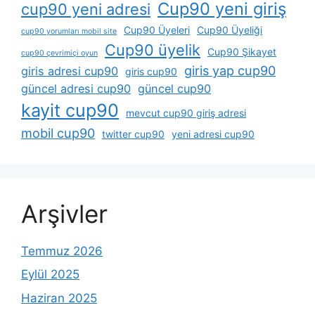
Cup90 yeni giriş
cup90 yeni adresi
Cup90 Üyeleri
Cup90 Üyeliği
cup90 yorumları mobil site
Cup90 üyelik
Cup90 Şikayet
cup90 çevrimiçi oyun
giris yap cup90
giris adresi cup90
giris cup90
güncel adresi cup90
güncel cup90
kayit cup90
mevcut cup90 giriş adresi
mobil cup90
twitter cup90
yeni adresi cup90
Arşivler
Temmuz 2026
Eylül 2025
Haziran 2025