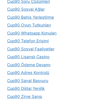
Cup90 Soru Çözümleri
Cup90 Sosyal Ağlar
Cup90 Bahis Yerleştirme
Cup90 Oyun Tutkunları
Cup90 Whatsapp Konuları
Cup90 Telefon Erişimi
Cup90 Sosyal Faaliyetler
Cup90 Lisanslı Casino
Cup90 Ödeme Devamı
Cup90 Adres Kontrolü
Cup90 Sanal Başvuru
Cup90 Dijital Yenilik
Cup90 Zirve Şansı