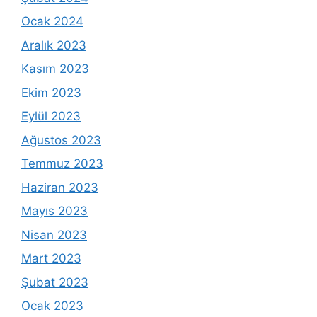
Ocak 2024
Aralık 2023
Kasım 2023
Ekim 2023
Eylül 2023
Ağustos 2023
Temmuz 2023
Haziran 2023
Mayıs 2023
Nisan 2023
Mart 2023
Şubat 2023
Ocak 2023