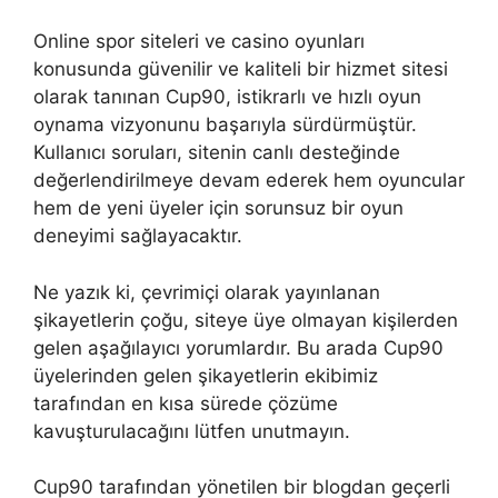
Online spor siteleri ve casino oyunları
konusunda güvenilir ve kaliteli bir hizmet sitesi
olarak tanınan Cup90, istikrarlı ve hızlı oyun
oynama vizyonunu başarıyla sürdürmüştür.
Kullanıcı soruları, sitenin canlı desteğinde
değerlendirilmeye devam ederek hem oyuncular
hem de yeni üyeler için sorunsuz bir oyun
deneyimi sağlayacaktır.
Ne yazık ki, çevrimiçi olarak yayınlanan
şikayetlerin çoğu, siteye üye olmayan kişilerden
gelen aşağılayıcı yorumlardır. Bu arada Cup90
üyelerinden gelen şikayetlerin ekibimiz
tarafından en kısa sürede çözüme
kavuşturulacağını lütfen unutmayın.
Cup90 tarafından yönetilen bir blogdan geçerli