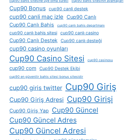
cup90 bahis sitesine üye olma süreci
cup90 bahis sitesinin avantajları
Cup90 Bonus
cup90 canli destek
cup90 canli maç izle
Cup90 Canlı
Cup90 Canlı Bahis
cup90 canlı bahis departmanı
cup90 canlı bahis sitesi
cup90 canlı casino
Cup90 Canlı Destek
Cup90 canlı desteği
cup90 casino oyunları
Cup90 Casino Sitesi
cup90 casinosu
cup90 com
Cup90 Destek Ekibi
cup90 en güvenilir bahis sitesi bonus sitesidir
Cup90 Giriş
cup90 giris twitter
Cup90 Girişi
Cup90 Giriş Adresi
Cup90 Güncel
Cup90 Giriş Yap
Cup90 Güncel Adres
Cup90 Güncel Adresi