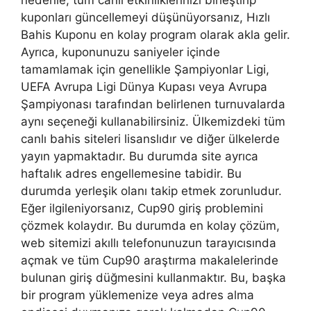
kuponları güncellemeyi düşünüyorsanız, Hızlı
Bahis Kuponu en kolay program olarak akla gelir.
Ayrıca, kuponunuzu saniyeler içinde
tamamlamak için genellikle Şampiyonlar Ligi,
UEFA Avrupa Ligi Dünya Kupası veya Avrupa
Şampiyonası tarafından belirlenen turnuvalarda
aynı seçeneği kullanabilirsiniz. Ülkemizdeki tüm
canlı bahis siteleri lisanslıdır ve diğer ülkelerde
yayın yapmaktadır. Bu durumda site ayrıca
haftalık adres engellemesine tabidir. Bu
durumda yerleşik olanı takip etmek zorunludur.
Eğer ilgileniyorsanız, Cup90 giriş problemini
çözmek kolaydır. Bu durumda en kolay çözüm,
web sitemizi akıllı telefonunuzun tarayıcısında
açmak ve tüm Cup90 araştırma makalelerinde
bulunan giriş düğmesini kullanmaktır. Bu, başka
bir program yüklemenize veya adres alma