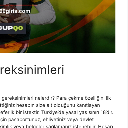
eksinimleri
reksinimleri nelerdir? Para çekme özelliğini ilk
ettiğiniz hesabın size ait olduğunu kanıtlayan
erlik bir istektir. Türkiye’de yasal yaş sınırı 18’dir.
in pasaportunuz, ehliyetiniz veya devlet
 kimlik veya belgeler sağlamanız istenebilir. Hesap