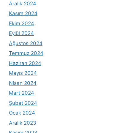
Aralık 2024
Kasım 2024
Ekim 2024
Eylül 2024
Ağustos 2024
Temmuz 2024
Haziran 2024
Mayıs 2024
Nisan 2024
Mart 2024
Şubat 2024
Ocak 2024
Aralık 2023
Kasım 2023