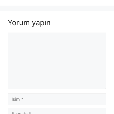
Yorum yapın
Yorum
İsim
E-