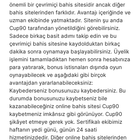
önemli bir çevrimiçi bahis sitesidir ancak diğer
bahis sitelerinden farklıdır. Avantajı içeriğinde ve
uzman ekibinde yatmaktadır. Sitenin şu anda
Cup90 tarafından yönetildiğini görebilirsiniz.
Sadece birkaç basit adımı takip edin ve bu
çevrimiçi bahis sitesine kaydolduktan birkaç
dakika sonra oynamaya başlayabilirsiniz. Üyelik
işlemini tamamladıktan hemen sonra hesabınıza
para yatırarak, bonus istisnaları dışında oyun
oynayabilecek ve aşağıdaki gibi birçok
avantajdan yararlanabileceksiniz:
Kaybederseniz bonusunuzu kaybedersiniz. Bu
durumda bonusunuzu kaybetseniz bile
kazanabileceğiniz online bahis sitesi Cup90
kaybetmeniz imkânsız gibi görünüyor. Cup90
şikâyet etmeye gerek yok. Sertifikalı ekibimiz
haftanın yedi günü, günün 24 saati
hizmetinizdedir. Diğer online bahis sitelerinden