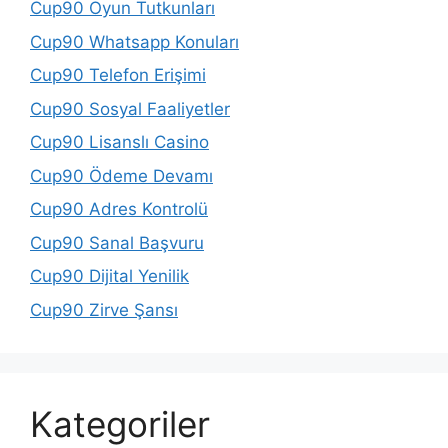
Cup90 Oyun Tutkunları
Cup90 Whatsapp Konuları
Cup90 Telefon Erişimi
Cup90 Sosyal Faaliyetler
Cup90 Lisanslı Casino
Cup90 Ödeme Devamı
Cup90 Adres Kontrolü
Cup90 Sanal Başvuru
Cup90 Dijital Yenilik
Cup90 Zirve Şansı
Kategoriler