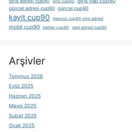
giris yap cup90
giris adresi cup90
giris cup90
güncel adresi cup90
güncel cup90
kayit cup90
mevcut cup90 giriş adresi
mobil cup90
twitter cup90
yeni adresi cup90
Arşivler
Temmuz 2026
Eylül 2025
Haziran 2025
Mayıs 2025
Şubat 2025
Ocak 2025