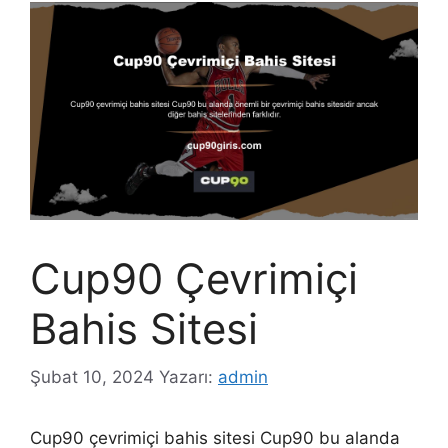
Cup90 Çevrimiçi
Bahis Sitesi
Şubat 10, 2024
Yazarı:
admin
Cup90 çevrimiçi bahis sitesi Cup90 bu alanda