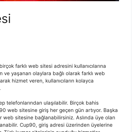
si
ok farklı web sitesi adresini kullanıcılarına
 ve yaşanan olaylara bağlı olarak farklı web
rak hizmet veren, kullanıcıların kolayca
.
 telefonlarından ulaşılabilir. Birçok bahis
90 web sitesine giriş her geçen gün artıyor. Başka
ir web sitesine bağlanabilirsiniz. Aslında üye olan
nabilir. Cup90, giriş adresi üzerinden üyelerine