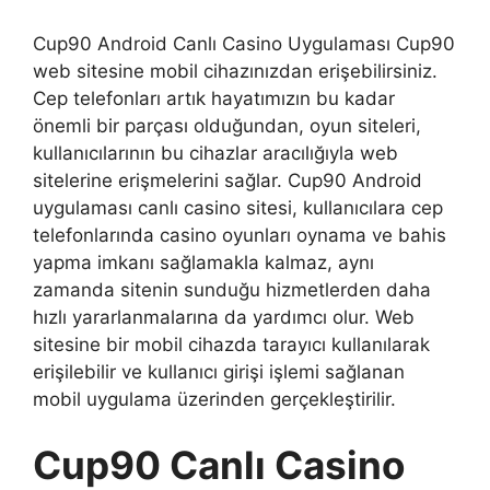
Cup90 Android Canlı Casino Uygulaması Cup90
web sitesine mobil cihazınızdan erişebilirsiniz.
Cep telefonları artık hayatımızın bu kadar
önemli bir parçası olduğundan, oyun siteleri,
kullanıcılarının bu cihazlar aracılığıyla web
sitelerine erişmelerini sağlar. Cup90 Android
uygulaması canlı casino sitesi, kullanıcılara cep
telefonlarında casino oyunları oynama ve bahis
yapma imkanı sağlamakla kalmaz, aynı
zamanda sitenin sunduğu hizmetlerden daha
hızlı yararlanmalarına da yardımcı olur. Web
sitesine bir mobil cihazda tarayıcı kullanılarak
erişilebilir ve kullanıcı girişi işlemi sağlanan
mobil uygulama üzerinden gerçekleştirilir.
Cup90 Canlı Casino