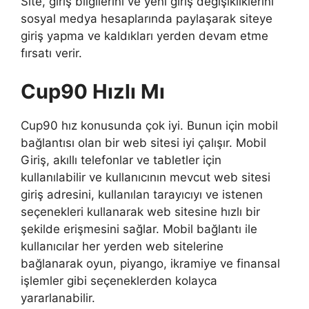
Site, giriş bilgilerini ve yeni giriş değişikliklerini
sosyal medya hesaplarında paylaşarak siteye
giriş yapma ve kaldıkları yerden devam etme
fırsatı verir.
Cup90 Hızlı Mı
Cup90 hız konusunda çok iyi. Bunun için mobil
bağlantısı olan bir web sitesi iyi çalışır. Mobil
Giriş, akıllı telefonlar ve tabletler için
kullanılabilir ve kullanıcının mevcut web sitesi
giriş adresini, kullanılan tarayıcıyı ve istenen
seçenekleri kullanarak web sitesine hızlı bir
şekilde erişmesini sağlar. Mobil bağlantı ile
kullanıcılar her yerden web sitelerine
bağlanarak oyun, piyango, ikramiye ve finansal
işlemler gibi seçeneklerden kolayca
yararlanabilir.