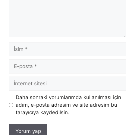
İsim
E-
posta
İnternet
sitesi
Daha sonraki yorumlarımda kullanılması için
adım, e-posta adresim ve site adresim bu
tarayıcıya kaydedilsin.