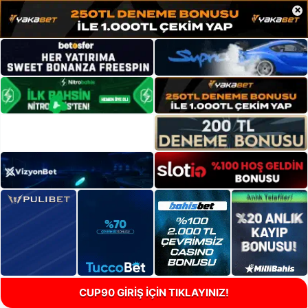
×
CUP90 GİRİŞ İÇİN TIKLAYINIZ!