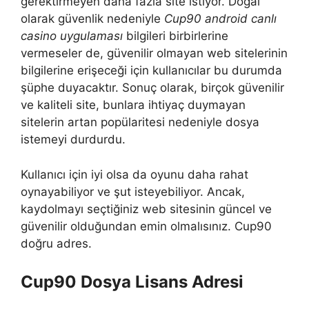
gerektirmeyen daha fazla site istiyor. Doğal
olarak güvenlik nedeniyle
Cup90 android canlı
casino uygulaması
bilgileri birbirlerine
vermeseler de, güvenilir olmayan web sitelerinin
bilgilerine erişeceği için kullanıcılar bu durumda
şüphe duyacaktır. Sonuç olarak, birçok güvenilir
ve kaliteli site, bunlara ihtiyaç duymayan
sitelerin artan popülaritesi nedeniyle dosya
istemeyi durdurdu.
Kullanıcı için iyi olsa da oyunu daha rahat
oynayabiliyor ve şut isteyebiliyor. Ancak,
kaydolmayı seçtiğiniz web sitesinin güncel ve
güvenilir olduğundan emin olmalısınız. Cup90
doğru adres.
Cup90 Dosya Lisans Adresi