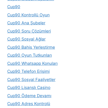
Cup90
Cup90 Kontrollü Oyun
Cup90 Ana Şubeler
Cup90 Soru Çözümleri
Cup90 Sosyal Ağlar
Cup90 Bahis Yerleştirme
Cup90 Oyun Tutkunları
Cup90 Whatsapp Konuları
Cup90 Telefon Erişimi
Cup90 Sosyal Faaliyetler
Cup90 Lisanslı Casino
Cup90 Ödeme Devamı
Cup90 Adres Kontrolü