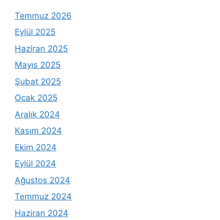
Temmuz 2026
Eylül 2025
Haziran 2025
Mayıs 2025
Şubat 2025
Ocak 2025
Aralık 2024
Kasım 2024
Ekim 2024
Eylül 2024
Ağustos 2024
Temmuz 2024
Haziran 2024