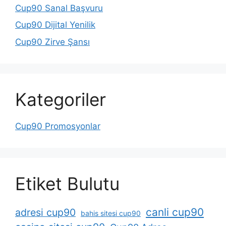
Cup90 Sanal Başvuru
Cup90 Dijital Yenilik
Cup90 Zirve Şansı
Kategoriler
Cup90 Promosyonlar
Etiket Bulutu
canli cup90
adresi cup90
bahis sitesi cup90