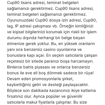
Cup90 lisans adresi, teminat belgeleri
sağlamanızı gerektirmez. Cup90 lisans adresi,
teminat belgeleri sağlamanızı gerektirmez.
Oyununuzdaki Cup90 dosya izin adresi, Cup90,
lag, IP adresi çakışması vb. Örneğin kimliğinizi
ve kişisel bilgilerinizi korumak için riskli bir işlem
durumu dışında herhangi bir belge beyan
etmenize gerek yoktur. Bu, en yüksek oranların
yanı sıra benzersiz casino oyunlarına ve
bonuslara kapı açar. En seçkin satıcılarla çalışan
reçetesiz bir sitede paranızı boşa harcamayın.
Binlerce bahis piyasası ve onlarca benzersiz
bonus ile eve eli boş dönmek sadece bir rüya!
Devam eden promosyonlarla şirket,
kaybettiğiniz geliri ve desteği paylaşacaktır.
Böylece son dakikada kazancınızı ikiye katlama
fırsatınız olur. Ayrıca popüler ve güvenilir
satıcılarla makul fiyatlarla çalışırlar. Bu size