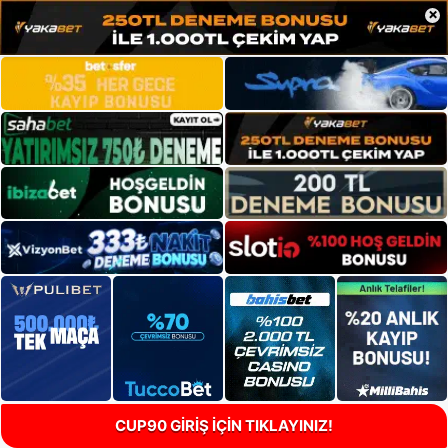
×
CUP90 GİRİŞ İÇİN TIKLAYINIZ!