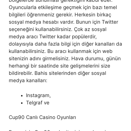
bölgelerde sunulması gerektiğini kabul eder.
Oyuncularla etkileşime geçmek için bazı temel
bilgileri öğrenmeniz gerekir. Herkesin birkaç
sosyal medya hesabı vardır. Bunun için Twitter
seçeneğini kullanabilirsiniz. Çok az sosyal
medya aracı Twitter kadar popülerdir,
dolayısıyla daha fazla bilgi için diğer kanalları da
kullanabilirsiniz. Bu aracı kullanmak için web
sitenizin adını girmelisiniz. Hava durumu, günün
herhangi bir saatinde site gelişmelerini size
bildirebilir. Bahis sitelerinden diğer sosyal
medya kanalları:
Instagram,
Telgraf ve
Cup90 Canlı Casino Oyunları