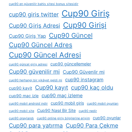
cup90 en güvenilir bahis sitesi bonus sitesidir
Cup90 Giriş
cup90 giris twitter
Cup90 Girişi
Cup90 Giriş Adresi
Cup90 Güncel
Cup90 Giriş Yap
Cup90 Güncel Adres
Cup90 Güncel Adresi
cup90 güncellemeler
cup90 güncel giriş adresi
Cup90 güvenilir mi
Cup90 Güvenlir mi
cup90 instagram
cup90 herhangi bir şikâyet geldi mi
Cup90 kayıt
cup90 kaç oldu
cup90 kayit
cup90 maç izleme
cup90 maç izle
cup90 mobil giriş
cup90 mobil android i̇ndir
cup90 mobil oyunları
Cup90 Nasıl Bir Site
cup90 mobil site
cup90 nedir
cup90 oyunlar
cup90 onaylandı
cup90 online giriş bilgilerine erişim
Cup90 para yatırma
Cup90 Para Çekme