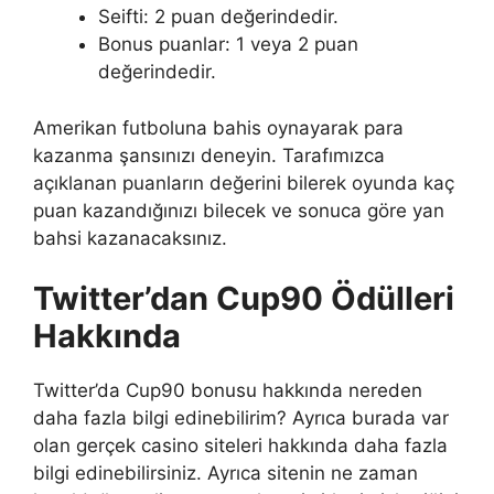
Seifti: 2 puan değerindedir.
Bonus puanlar: 1 veya 2 puan
değerindedir.
Amerikan futboluna bahis oynayarak para
kazanma şansınızı deneyin. Tarafımızca
açıklanan puanların değerini bilerek oyunda kaç
puan kazandığınızı bilecek ve sonuca göre yan
bahsi kazanacaksınız.
Twitter’dan Cup90 Ödülleri
Hakkında
Twitter’da Cup90 bonusu hakkında nereden
daha fazla bilgi edinebilirim? Ayrıca burada var
olan gerçek casino siteleri hakkında daha fazla
bilgi edinebilirsiniz. Ayrıca sitenin ne zaman