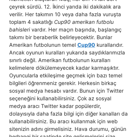
çeyrek sürdü. 12. İkinci yarıda iki dakikalık ara
verilir. Her takımın 10 veya daha fazla vuruşta
toplam 4 sakatlığı
Cup90 amerikan futbolu
bahisleri
vardır. Her maçın başında, başlangıç ​​
takımı bir beraberlik belirleyecektir. Bunlar
Amerikan futbolunun temel
Cup90
kurallarıdır.
Ancak oyunun kuralları yukarıda saydıklarımızla
sınırlı değil. Amerikan futbolunun kuralları
kelimelere dökülemeyecek kadar karmaşıktır.
Oyuncularla etkileşime geçmek için bazı temel
bilgileri öğrenmeniz gerekir. Herkesin birkaç
sosyal medya hesabı vardır. Bunun için Twitter
seçeneğini kullanabilirsiniz. Çok az sosyal
medya aracı Twitter kadar popülerdir,
dolayısıyla daha fazla bilgi için diğer kanalları da
kullanabilirsiniz. Bu aracı kullanmak için web
sitenizin adını girmelisiniz. Hava durumu, günün
herhangi bir saatinde site gelişmelerini size