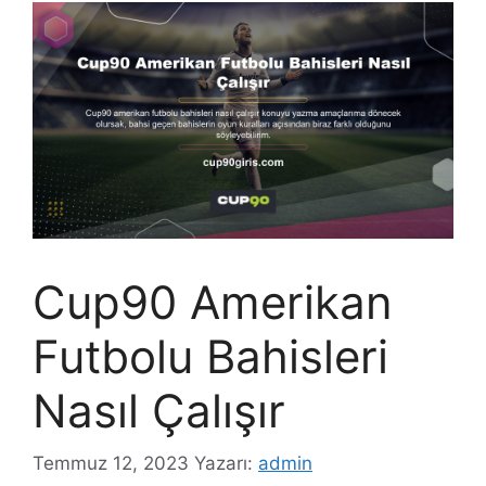
Cup90 Amerikan
Futbolu Bahisleri
Nasıl Çalışır
Temmuz 12, 2023
Yazarı:
admin