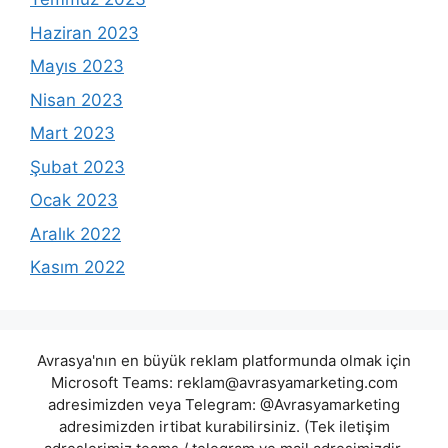
Haziran 2023
Mayıs 2023
Nisan 2023
Mart 2023
Şubat 2023
Ocak 2023
Aralık 2022
Kasım 2022
Avrasya'nın en büyük reklam platformunda olmak için
Microsoft Teams:
reklam@avrasyamarketing.com
adresimizden veya Telegram: @Avrasyamarketing
adresimizden irtibat kurabilirsiniz. (Tek iletişim