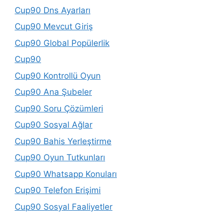
Cup90 Dns Ayarları
Cup90 Mevcut Giriş
Cup90 Global Popülerlik
Cup90
Cup90 Kontrollü Oyun
Cup90 Ana Şubeler
Cup90 Soru Çözümleri
Cup90 Sosyal Ağlar
Cup90 Bahis Yerleştirme
Cup90 Oyun Tutkunları
Cup90 Whatsapp Konuları
Cup90 Telefon Erişimi
Cup90 Sosyal Faaliyetler