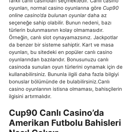
farklı canlı casinoları seçmektedir. Canlı casino
oyunları, normal casino oyunlarına göre
Cup90
online casino’da bulunan oyunlar
daha az
seçeneğe sahip olabilir. Bunun nedeni, bazı
türlerin bulunmasının kolay olmamasıdır.
Örneğin, canlı slot oynayamazsınız. Jackpotlar
da benzer bir sisteme sahiptir. Kart ve masa
oyunları, bu sitedeki en popüler canlı casino
oyunlarından bazılarıdır. Bonusunuzu canlı
casinoda sunulan oyun türlerini oynamak için de
kullanabilirsiniz. Bununla ilgili daha fazla bilgiyi
bonuslar bölümünde de bulabilirsiniz.Canlı
casino oyunlarının istisna olmaması, bahisçilerin
ilgisini artırmalıdır.
Cup90 Canlı Casino’da
Amerikan Futbolu Bahisleri